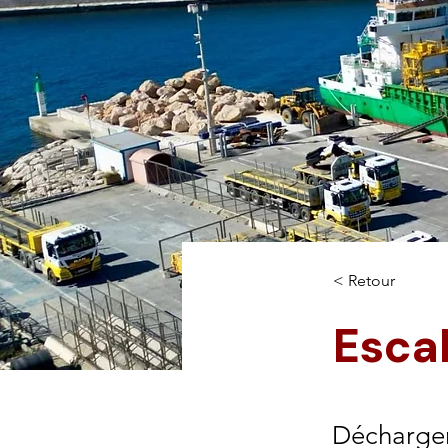
< Retour
Esca
Déchargem