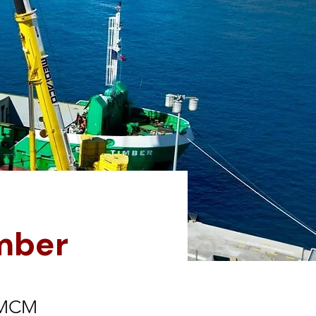
imber
s MCM