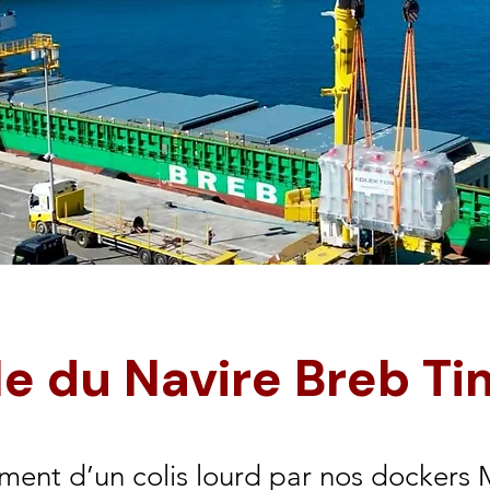
le du Navire Breb T
ent d’un colis lourd par nos docker