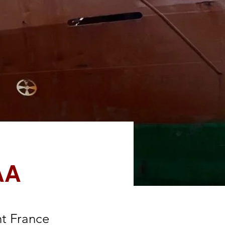
AA
ht France