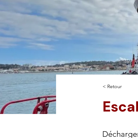
< Retour
Esca
Déchargem