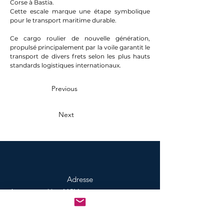
Corse à Bastia. 
Cette escale marque une étape symbolique 
pour le transport maritime durable.
Ce cargo roulier de nouvelle génération, 
propulsé principalement par la voile garantit le 
transport de divers frets selon les plus hauts 
standards logistiques internationaux. 
Previous
Next
Adresse
Agences maritime MCM
Bureaux de Toulon
Bureau de Nice