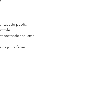
s
 contact du public
ntrôle
 et professionnalisme
ains jours fériés