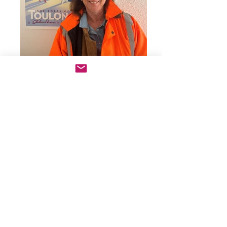
Dominique ARNAUD
Référente passagers d.arnaud@mcm-
hub.com
Équipe
AGENCE MARITIME MCM
Découvrez notre équipe dévouée qui
travaille en coulisses pour assurer le