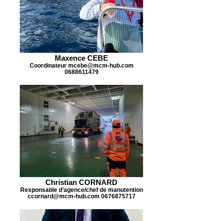
Maxence CEBE
Coordinateur mcebe@mcm-hub.com
0688611479
Christian CORNARD
Responsable d’agence/chef de manutention
ccornard@mcm-hub.com 0676875717