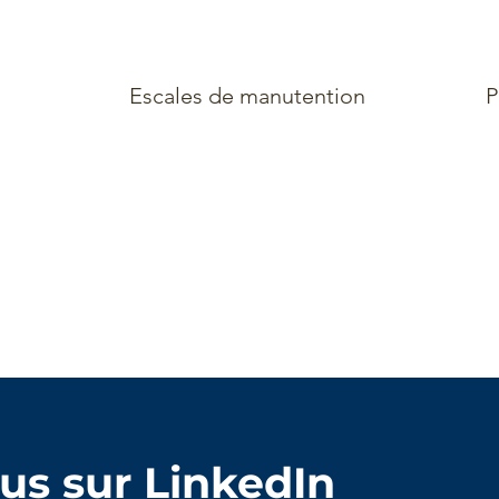
Escales de manutention
P
162
us sur LinkedIn