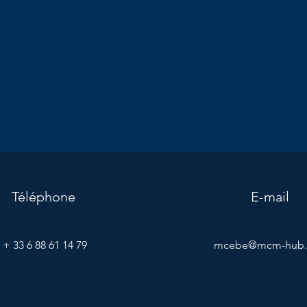
Téléphone
E-mail
+ 33 6 88 61 14 79
mcebe@mcm-hub